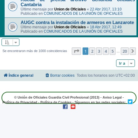
Cantabria
Último mensaje por
Union de Oficiales
«
22 Abr 2017, 13:10
Publicado en
COMUNICADOS DE LA UNIÓN DE OFICIALES
AUGC contra la instalación de armeros en Lanzarote
Último mensaje por
Union de Oficiales
«
18 Abr 2017, 12:49
Publicado en
COMUNICADOS DE LA UNIÓN DE OFICIALES
Página
1
de
20
1
2
3
4
5
20
Se encontraron más de 1000 coincidencias
…
Ir a
Índice general
Borrar cookies
Todos los horarios son
UTC+02:00
© Unión de Oficiales Guardia Civil Profesional (2013) -
Aviso Legal
-
Política de Privacidad
-
Política de Cookies
- Síguenos en las redes sociales: