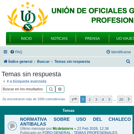
INICIO
NOTICIAS
PRENSA
UO VIAJE
FAQ
Identificarse
B
Índice general
Buscar
Temas sin respuesta
u
Temas sin respuesta
s
Ir a búsqueda avanzada
c
Buscar
Búsqueda avanzada
a
Página
1
de
20
1
2
3
4
5
20
Se encontraron más de 1000 coincidencias
…
r
Temas
NORMATIVA SOBRE USO DEL CHALECO
ANTIBALAS
Último mensaje por
Mcdelatorre
«
22 Feb 2026, 12:36
Publicado en
FORO GENERAL - TEMAS PROFESIONALES