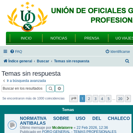
INICIO
NOTICIAS
PRENSA
UO VIAJE
FAQ
Identificarse
B
Índice general
Buscar
Temas sin respuesta
u
Temas sin respuesta
s
Ir a búsqueda avanzada
c
Buscar
Búsqueda avanzada
a
Página
1
de
20
1
2
3
4
5
20
Se encontraron más de 1000 coincidencias
…
r
Temas
NORMATIVA SOBRE USO DEL CHALECO
ANTIBALAS
Último mensaje por
Mcdelatorre
«
22 Feb 2026, 12:36
Publicado en
FORO GENERAL - TEMAS PROFESIONALES