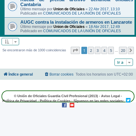
Cantabria
Último mensaje por
Union de Oficiales
«
22 Abr 2017, 13:10
Publicado en
COMUNICADOS DE LA UNIÓN DE OFICIALES
AUGC contra la instalación de armeros en Lanzarote
Último mensaje por
Union de Oficiales
«
18 Abr 2017, 12:49
Publicado en
COMUNICADOS DE LA UNIÓN DE OFICIALES
Página
1
de
20
1
2
3
4
5
20
Se encontraron más de 1000 coincidencias
…
Ir a
Índice general
Borrar cookies
Todos los horarios son
UTC+02:00
© Unión de Oficiales Guardia Civil Profesional (2013) -
Aviso Legal
-
Política de Privacidad
-
Política de Cookies
- Síguenos en las redes sociales: