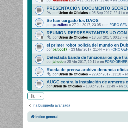
por
Administrador
»
21 Oct 2017, 13:40
» en
COMUN
PRESENTACIÓN DOCUMENTO SECRET
por
Union de Oficiales
»
05 Sep 2017, 22:41
» 
Se han cargado los DAOS
por
patrullero
»
27 Jul 2017, 23:05
» en
FORO GEN
REUNION REPRESENTANTES UO CON 
por
Union de Oficiales
»
13 Jun 2017, 00:17
» 
el primer robot policía del mundo en Dub
por
baltico17
»
23 May 2017, 21:44
» en
FORO GEN
Detectada banda de funcionarios que tra
por
jahedo
»
25 Abr 2017, 19:11
» en
FORO GENERA
Rueda de prensa archivo denuncia oficia
por
Union de Oficiales
»
22 Abr 2017, 13:10
» e
AUGC contra la instalación de armeros 
por
Union de Oficiales
»
18 Abr 2017, 12:49
» en
CO
Ir a búsqueda avanzada
Índice general