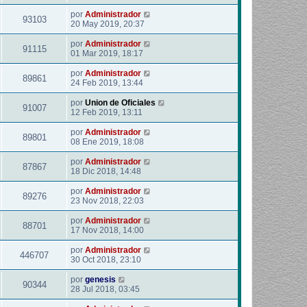
por
Administrador
93103
20 May 2019, 20:37
por
Administrador
91115
01 Mar 2019, 18:17
por
Administrador
89861
24 Feb 2019, 13:44
por
Union de Oficiales
91007
12 Feb 2019, 13:11
por
Administrador
89801
08 Ene 2019, 18:08
por
Administrador
87867
18 Dic 2018, 14:48
por
Administrador
89276
23 Nov 2018, 22:03
por
Administrador
88701
17 Nov 2018, 14:00
por
Administrador
446707
30 Oct 2018, 23:10
por
genesis
90344
28 Jul 2018, 03:45