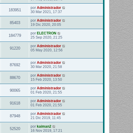
por
Administrador
183951
30 Mar 2021, 17:37
por
Administrador
85403
19 Dic 2020, 20:05
por
ELECTRON
184779
25 Sep 2020, 21:25
por
Administrador
91220
05 May 2020, 12:56
por
Administrador
87692
30 Mar 2020, 21:58
por
Administrador
88670
15 Feb 2020, 13:50
por
Administrador
90065
01 Feb 2020, 21:55
por
Administrador
91618
01 Feb 2020, 21:55
por
Administrador
87948
21 Dic 2019, 11:45
por
kaiman2
52520
16 Nov 2019, 17:21