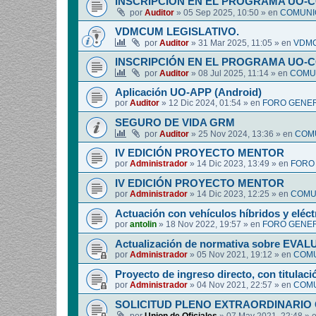
INSCRIPCIÓN EN EL PROGRAMA UO-
por
Auditor
»
05 Sep 2025, 10:50
» en
COMUNIC
VDMCUM LEGISLATIVO.
por
Auditor
»
31 Mar 2025, 11:05
» en
VDMC
INSCRIPCIÓN EN EL PROGRAMA UO-
por
Auditor
»
08 Jul 2025, 11:14
» en
COMUN
Aplicación UO-APP (Android)
por
Auditor
»
12 Dic 2024, 01:54
» en
FORO GENER
SEGURO DE VIDA GRM
por
Auditor
»
25 Nov 2024, 13:36
» en
COMU
IV EDICIÓN PROYECTO MENTOR
por
Administrador
»
14 Dic 2023, 13:49
» en
FORO
IV EDICIÓN PROYECTO MENTOR
por
Administrador
»
14 Dic 2023, 12:25
» en
COMUN
Actuación con vehículos híbridos y eléct
por
antolin
»
18 Nov 2022, 19:57
» en
FORO GENER
Actualización de normativa sobre EV
por
Administrador
»
05 Nov 2021, 19:12
» en
COMU
Proyecto de ingreso directo, con titulació
por
Administrador
»
04 Nov 2021, 22:57
» en
COMU
SOLICITUD PLENO EXTRAORDINARIO