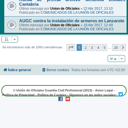
Cantabria
Último mensaje por
Union de Oficiales
«
22 Abr 2017, 13:10
Publicado en
COMUNICADOS DE LA UNIÓN DE OFICIALES
AUGC contra la instalación de armeros en Lanzarote
Último mensaje por
Union de Oficiales
«
18 Abr 2017, 12:49
Publicado en
COMUNICADOS DE LA UNIÓN DE OFICIALES
Página
1
de
20
1
2
3
4
5
20
Se encontraron más de 1000 coincidencias
…
Ir a
Índice general
Borrar cookies
Todos los horarios son
UTC+02:00
© Unión de Oficiales Guardia Civil Profesional (2013) -
Aviso Legal
-
Política de Privacidad
-
Política de Cookies
- Síguenos en las redes sociales: