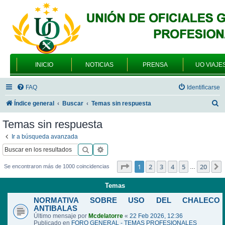
INICIO
NOTICIAS
PRENSA
UO VIAJE
FAQ
Identificarse
B
Índice general
Buscar
Temas sin respuesta
u
Temas sin respuesta
s
Ir a búsqueda avanzada
c
Buscar
Búsqueda avanzada
a
Página
1
de
20
1
2
3
4
5
20
Se encontraron más de 1000 coincidencias
…
r
Temas
NORMATIVA SOBRE USO DEL CHALECO
ANTIBALAS
Último mensaje por
Mcdelatorre
«
22 Feb 2026, 12:36
Publicado en
FORO GENERAL - TEMAS PROFESIONALES