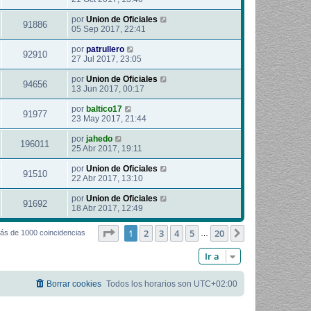
por
Union de Oficiales
91886
05 Sep 2017, 22:41
por
patrullero
92910
27 Jul 2017, 23:05
por
Union de Oficiales
94656
13 Jun 2017, 00:17
por
baltico17
91977
23 May 2017, 21:44
por
jahedo
196011
25 Abr 2017, 19:11
por
Union de Oficiales
91510
22 Abr 2017, 13:10
por
Union de Oficiales
91692
18 Abr 2017, 12:49
Página
1
de
20
1
2
3
4
5
20
Siguiente
ás de 1000 coincidencias
…
Ir a
Borrar cookies
Todos los horarios son
UTC+02:00