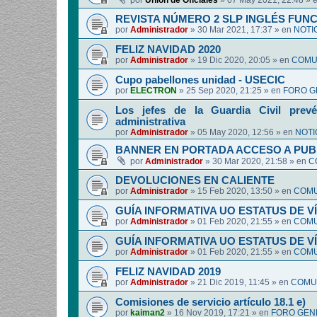
por
Union de Oficiales
»
07 May 2021, 22:48
» 
REVISTA NÚMERO 2 SLP INGLÉS FUN
por
Administrador
»
30 Mar 2021, 17:37
» en
NOTI
FELIZ NAVIDAD 2020
por
Administrador
»
19 Dic 2020, 20:05
» en
COMUN
Cupo pabellones unidad - USECIC
por
ELECTRON
»
25 Sep 2020, 21:25
» en
FORO G
Los jefes de la Guardia Civil prevé
administrativa
por
Administrador
»
05 May 2020, 12:56
» en
NOTI
BANNER EN PORTADA ACCESO A PUB
por
Administrador
»
30 Mar 2020, 21:58
» en
C
DEVOLUCIONES EN CALIENTE
por
Administrador
»
15 Feb 2020, 13:50
» en
COMU
GUÍA INFORMATIVA UO ESTATUS DE 
por
Administrador
»
01 Feb 2020, 21:55
» en
COMU
GUÍA INFORMATIVA UO ESTATUS DE 
por
Administrador
»
01 Feb 2020, 21:55
» en
COMU
FELIZ NAVIDAD 2019
por
Administrador
»
21 Dic 2019, 11:45
» en
COMUN
Comisiones de servicio artículo 18.1 e)
por
kaiman2
»
16 Nov 2019, 17:21
» en
FORO GEN