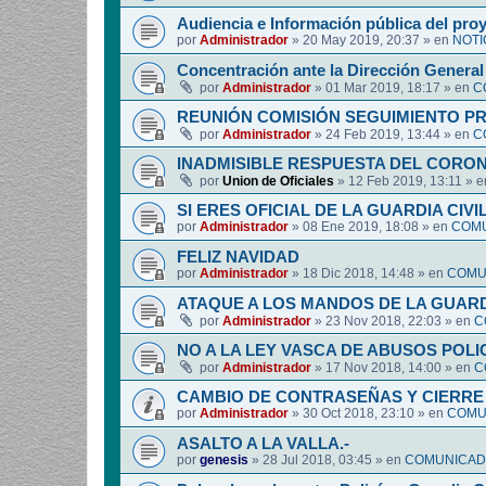
Audiencia e Información pública del pro
por
Administrador
»
20 May 2019, 20:37
» en
NOTI
Concentración ante la Dirección General 
por
Administrador
»
01 Mar 2019, 18:17
» en
C
REUNIÓN COMISIÓN SEGUIMIENTO P
por
Administrador
»
24 Feb 2019, 13:44
» en
C
INADMISIBLE RESPUESTA DEL CORO
por
Union de Oficiales
»
12 Feb 2019, 13:11
» 
SI ERES OFICIAL DE LA GUARDIA CIVI
por
Administrador
»
08 Ene 2019, 18:08
» en
COMU
FELIZ NAVIDAD
por
Administrador
»
18 Dic 2018, 14:48
» en
COMUN
ATAQUE A LOS MANDOS DE LA GUARDI
por
Administrador
»
23 Nov 2018, 22:03
» en
C
NO A LA LEY VASCA DE ABUSOS POLI
por
Administrador
»
17 Nov 2018, 14:00
» en
C
CAMBIO DE CONTRASEÑAS Y CIERRE 
por
Administrador
»
30 Oct 2018, 23:10
» en
COMUN
ASALTO A LA VALLA.-
por
genesis
»
28 Jul 2018, 03:45
» en
COMUNICADO