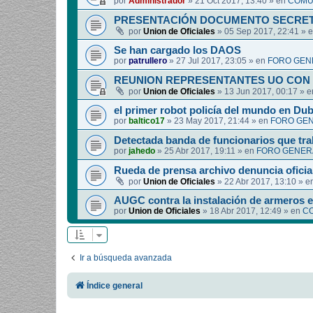
por
Administrador
»
21 Oct 2017, 13:40
» en
COMUN
PRESENTACIÓN DOCUMENTO SECRET
por
Union de Oficiales
»
05 Sep 2017, 22:41
» 
Se han cargado los DAOS
por
patrullero
»
27 Jul 2017, 23:05
» en
FORO GEN
REUNION REPRESENTANTES UO CON 
por
Union de Oficiales
»
13 Jun 2017, 00:17
» 
el primer robot policía del mundo en Dub
por
baltico17
»
23 May 2017, 21:44
» en
FORO GEN
Detectada banda de funcionarios que tra
por
jahedo
»
25 Abr 2017, 19:11
» en
FORO GENERA
Rueda de prensa archivo denuncia oficia
por
Union de Oficiales
»
22 Abr 2017, 13:10
» e
AUGC contra la instalación de armeros 
por
Union de Oficiales
»
18 Abr 2017, 12:49
» en
CO
Ir a búsqueda avanzada
Índice general