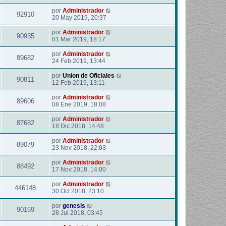
por
Administrador
92910
20 May 2019, 20:37
por
Administrador
90935
01 Mar 2019, 18:17
por
Administrador
89682
24 Feb 2019, 13:44
por
Union de Oficiales
90811
12 Feb 2019, 13:11
por
Administrador
89606
08 Ene 2019, 18:08
por
Administrador
87682
18 Dic 2018, 14:48
por
Administrador
89079
23 Nov 2018, 22:03
por
Administrador
88492
17 Nov 2018, 14:00
por
Administrador
446148
30 Oct 2018, 23:10
por
genesis
90169
28 Jul 2018, 03:45