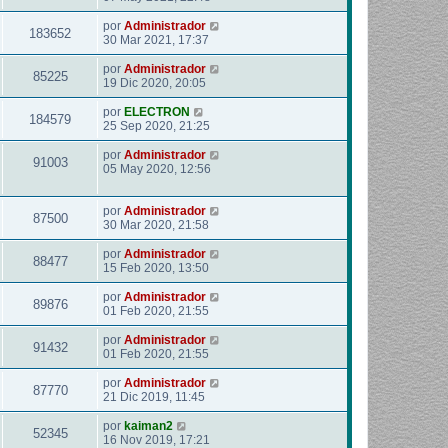
por
Administrador
183652
30 Mar 2021, 17:37
por
Administrador
85225
19 Dic 2020, 20:05
por
ELECTRON
184579
25 Sep 2020, 21:25
por
Administrador
91003
05 May 2020, 12:56
por
Administrador
87500
30 Mar 2020, 21:58
por
Administrador
88477
15 Feb 2020, 13:50
por
Administrador
89876
01 Feb 2020, 21:55
por
Administrador
91432
01 Feb 2020, 21:55
por
Administrador
87770
21 Dic 2019, 11:45
por
kaiman2
52345
16 Nov 2019, 17:21