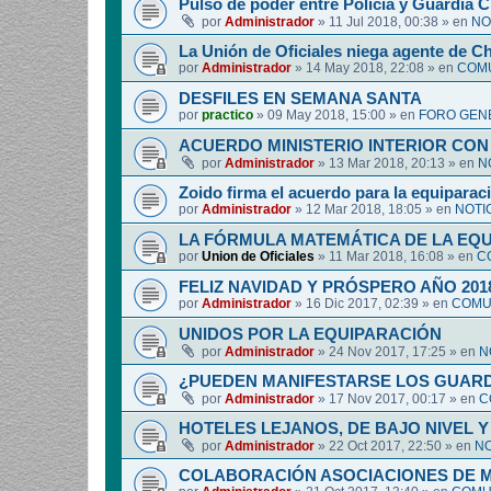
Pulso de poder entre Policía y Guardia Ci
por
Administrador
»
11 Jul 2018, 00:38
» en
NO
La Unión de Oficiales niega agente de C
por
Administrador
»
14 May 2018, 22:08
» en
COMU
DESFILES EN SEMANA SANTA
por
practico
»
09 May 2018, 15:00
» en
FORO GEN
ACUERDO MINISTERIO INTERIOR CON
por
Administrador
»
13 Mar 2018, 20:13
» en
N
Zoido firma el acuerdo para la equipara
por
Administrador
»
12 Mar 2018, 18:05
» en
NOTI
LA FÓRMULA MATEMÁTICA DE LA EQ
por
Union de Oficiales
»
11 Mar 2018, 16:08
» en
C
FELIZ NAVIDAD Y PRÓSPERO AÑO 201
por
Administrador
»
16 Dic 2017, 02:39
» en
COMUN
UNIDOS POR LA EQUIPARACIÓN
por
Administrador
»
24 Nov 2017, 17:25
» en
N
¿PUEDEN MANIFESTARSE LOS GUARDIA
por
Administrador
»
17 Nov 2017, 00:17
» en
C
HOTELES LEJANOS, DE BAJO NIVEL 
por
Administrador
»
22 Oct 2017, 22:50
» en
NO
COLABORACIÓN ASOCIACIONES DE M