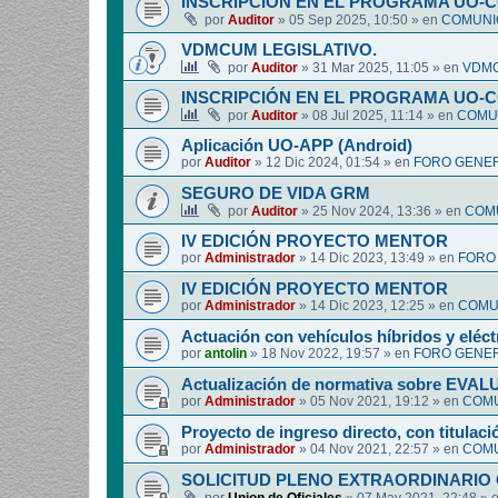
INSCRIPCIÓN EN EL PROGRAMA UO-
por
Auditor
»
05 Sep 2025, 10:50
» en
COMUNIC
VDMCUM LEGISLATIVO.
por
Auditor
»
31 Mar 2025, 11:05
» en
VDMC
INSCRIPCIÓN EN EL PROGRAMA UO-
por
Auditor
»
08 Jul 2025, 11:14
» en
COMUN
Aplicación UO-APP (Android)
por
Auditor
»
12 Dic 2024, 01:54
» en
FORO GENER
SEGURO DE VIDA GRM
por
Auditor
»
25 Nov 2024, 13:36
» en
COMU
IV EDICIÓN PROYECTO MENTOR
por
Administrador
»
14 Dic 2023, 13:49
» en
FORO
IV EDICIÓN PROYECTO MENTOR
por
Administrador
»
14 Dic 2023, 12:25
» en
COMUN
Actuación con vehículos híbridos y eléct
por
antolin
»
18 Nov 2022, 19:57
» en
FORO GENER
Actualización de normativa sobre EV
por
Administrador
»
05 Nov 2021, 19:12
» en
COMU
Proyecto de ingreso directo, con titulació
por
Administrador
»
04 Nov 2021, 22:57
» en
COMU
SOLICITUD PLENO EXTRAORDINARIO