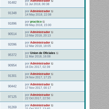
por
Administrador
91482
11 Jul 2018, 00:38
por
Administrador
91348
14 May 2018, 22:08
por
practico
91896
09 May 2018, 15:00
por
Administrador
90514
13 Mar 2018, 20:13
por
Administrador
92096
12 Mar 2018, 18:05
por
Union de Oficiales
95372
11 Mar 2018, 16:08
por
Administrador
90954
16 Dic 2017, 02:39
por
Administrador
91301
24 Nov 2017, 17:25
por
Administrador
90442
17 Nov 2017, 00:17
por
Administrador
97125
22 Oct 2017, 22:50
por
Administrador
91269
21 Oct 2017, 13:40