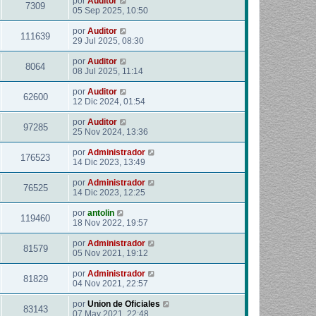
por
Auditor
7309
05 Sep 2025, 10:50
por
Auditor
111639
29 Jul 2025, 08:30
por
Auditor
8064
08 Jul 2025, 11:14
por
Auditor
62600
12 Dic 2024, 01:54
por
Auditor
97285
25 Nov 2024, 13:36
por
Administrador
176523
14 Dic 2023, 13:49
por
Administrador
76525
14 Dic 2023, 12:25
por
antolin
119460
18 Nov 2022, 19:57
por
Administrador
81579
05 Nov 2021, 19:12
por
Administrador
81829
04 Nov 2021, 22:57
por
Union de Oficiales
83143
07 May 2021, 22:48