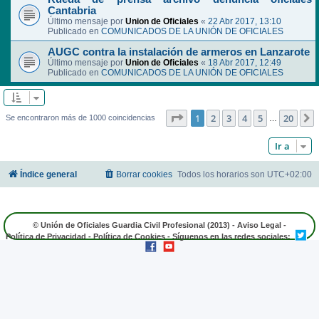
Cantabria
Último mensaje por
Union de Oficiales
«
22 Abr 2017, 13:10
Publicado en
COMUNICADOS DE LA UNIÓN DE OFICIALES
AUGC contra la instalación de armeros en Lanzarote
Último mensaje por
Union de Oficiales
«
18 Abr 2017, 12:49
Publicado en
COMUNICADOS DE LA UNIÓN DE OFICIALES
Página
1
de
20
1
2
3
4
5
20
Se encontraron más de 1000 coincidencias
…
Ir a
Índice general
Borrar cookies
Todos los horarios son
UTC+02:00
© Unión de Oficiales Guardia Civil Profesional (2013) -
Aviso Legal
-
Política de Privacidad
-
Política de Cookies
- Síguenos en las redes sociales: