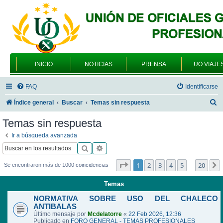
INICIO
NOTICIAS
PRENSA
UO VIAJE
FAQ
Identificarse
B
Índice general
Buscar
Temas sin respuesta
u
Temas sin respuesta
s
Ir a búsqueda avanzada
c
Buscar
Búsqueda avanzada
a
Página
1
de
20
1
2
3
4
5
20
Se encontraron más de 1000 coincidencias
…
r
Temas
NORMATIVA SOBRE USO DEL CHALECO
ANTIBALAS
Último mensaje por
Mcdelatorre
«
22 Feb 2026, 12:36
Publicado en
FORO GENERAL - TEMAS PROFESIONALES