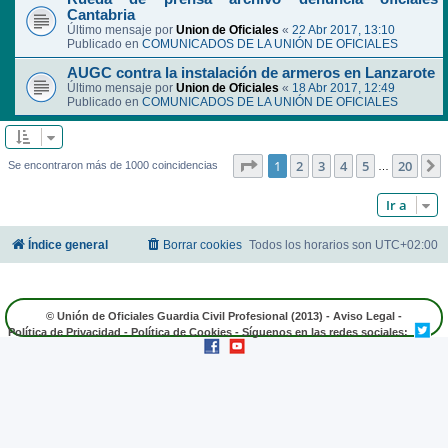
Cantabria
Último mensaje por
Union de Oficiales
«
22 Abr 2017, 13:10
Publicado en
COMUNICADOS DE LA UNIÓN DE OFICIALES
AUGC contra la instalación de armeros en Lanzarote
Último mensaje por
Union de Oficiales
«
18 Abr 2017, 12:49
Publicado en
COMUNICADOS DE LA UNIÓN DE OFICIALES
Página
1
de
20
1
2
3
4
5
20
Se encontraron más de 1000 coincidencias
…
Ir a
Índice general
Borrar cookies
Todos los horarios son
UTC+02:00
© Unión de Oficiales Guardia Civil Profesional (2013) -
Aviso Legal
-
Política de Privacidad
-
Política de Cookies
- Síguenos en las redes sociales: