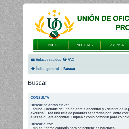
INICIO
NOTICIAS
PRENSA
Enlaces rápidos
FAQ
Índice general
Buscar
Buscar
CONSULTA
Buscar palabras clave:
Escribe
+
delante de una palabra a encontrar y
-
delante de la 
excluirla. Crea una lista de palabras separadas por
|
entre corc
ellas se quiere encontrar. Emplea
*
como comodín para coincide
Buscar autor:
Emplea * como comodín para coincidencias parciales.