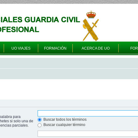
UO VIAJES
FORMACIÓN
ACERCA DE UO
FO
palabra para
Buscar todos los términos
hetes si solo una de
Buscar cualquier término
ncias parciales.