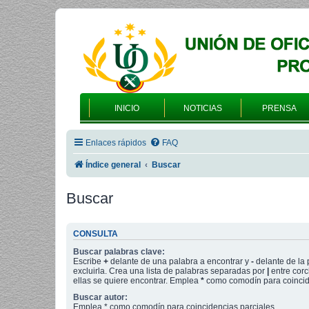
INICIO
NOTICIAS
PRENSA
Enlaces rápidos
FAQ
Índice general
Buscar
Buscar
CONSULTA
Buscar palabras clave:
Escribe
+
delante de una palabra a encontrar y
-
delante de la 
excluirla. Crea una lista de palabras separadas por
|
entre corc
ellas se quiere encontrar. Emplea
*
como comodín para coincide
Buscar autor:
Emplea * como comodín para coincidencias parciales.