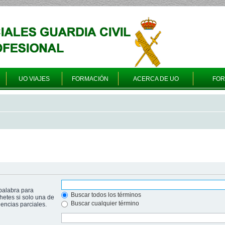
UO VIAJES
FORMACIÓN
ACERCA DE UO
FO
palabra para
Buscar todos los términos
hetes si solo una de
Buscar cualquier término
ncias parciales.