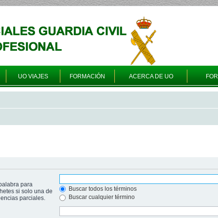
UO VIAJES
FORMACIÓN
ACERCA DE UO
FO
palabra para
Buscar todos los términos
hetes si solo una de
Buscar cualquier término
ncias parciales.