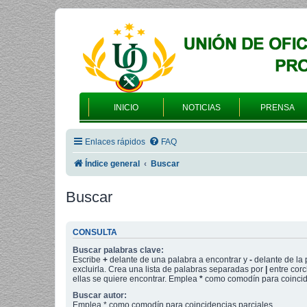
INICIO
NOTICIAS
PRENSA
Enlaces rápidos
FAQ
Índice general
Buscar
Buscar
CONSULTA
Buscar palabras clave:
Escribe
+
delante de una palabra a encontrar y
-
delante de la 
excluirla. Crea una lista de palabras separadas por
|
entre corc
ellas se quiere encontrar. Emplea
*
como comodín para coincide
Buscar autor:
Emplea * como comodín para coincidencias parciales.