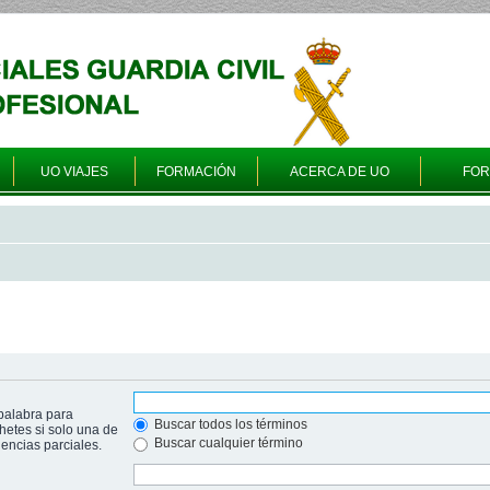
UO VIAJES
FORMACIÓN
ACERCA DE UO
FO
palabra para
Buscar todos los términos
hetes si solo una de
Buscar cualquier término
ncias parciales.