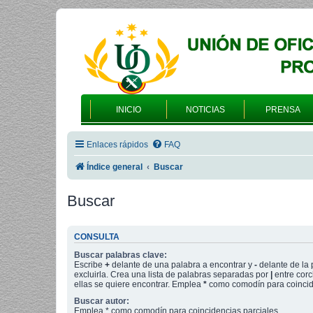
INICIO
NOTICIAS
PRENSA
Enlaces rápidos
FAQ
Índice general
Buscar
Buscar
CONSULTA
Buscar palabras clave:
Escribe
+
delante de una palabra a encontrar y
-
delante de la 
excluirla. Crea una lista de palabras separadas por
|
entre corc
ellas se quiere encontrar. Emplea
*
como comodín para coincide
Buscar autor:
Emplea * como comodín para coincidencias parciales.