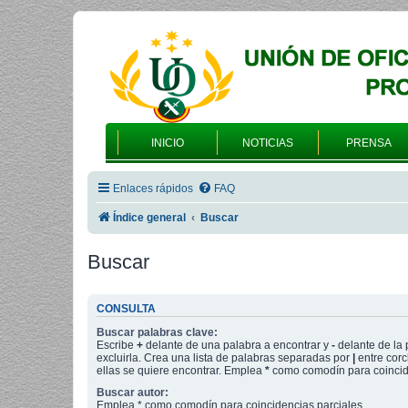
INICIO
NOTICIAS
PRENSA
Enlaces rápidos
FAQ
Índice general
Buscar
Buscar
CONSULTA
Buscar palabras clave:
Escribe
+
delante de una palabra a encontrar y
-
delante de la 
excluirla. Crea una lista de palabras separadas por
|
entre corc
ellas se quiere encontrar. Emplea
*
como comodín para coincide
Buscar autor:
Emplea * como comodín para coincidencias parciales.