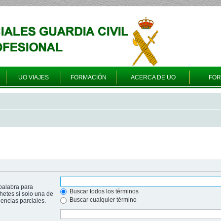
UO VIAJES
FORMACIÓN
ACERCA DE UO
FO
palabra para
Buscar todos los términos
hetes si solo una de
Buscar cualquier término
ncias parciales.