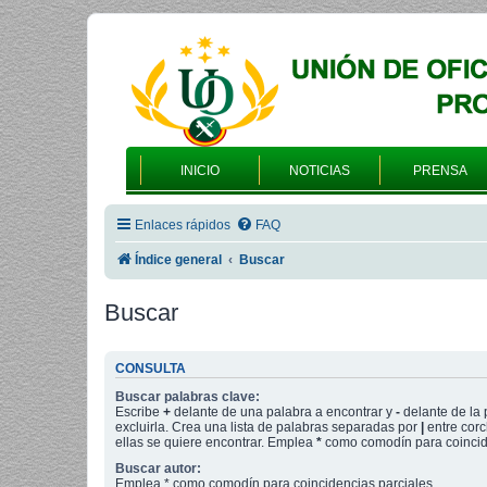
INICIO
NOTICIAS
PRENSA
Enlaces rápidos
FAQ
Índice general
Buscar
Buscar
CONSULTA
Buscar palabras clave:
Escribe
+
delante de una palabra a encontrar y
-
delante de la 
excluirla. Crea una lista de palabras separadas por
|
entre corc
ellas se quiere encontrar. Emplea
*
como comodín para coincide
Buscar autor:
Emplea * como comodín para coincidencias parciales.