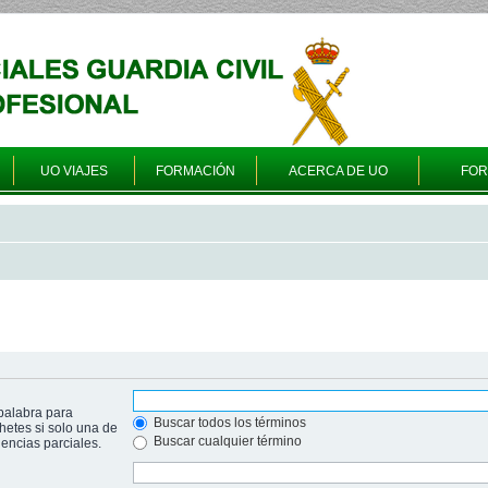
UO VIAJES
FORMACIÓN
ACERCA DE UO
FO
palabra para
Buscar todos los términos
hetes si solo una de
Buscar cualquier término
ncias parciales.