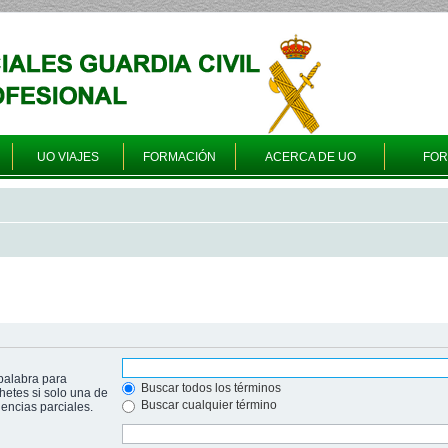
UO VIAJES
FORMACIÓN
ACERCA DE UO
FO
palabra para
Buscar todos los términos
hetes si solo una de
Buscar cualquier término
ncias parciales.