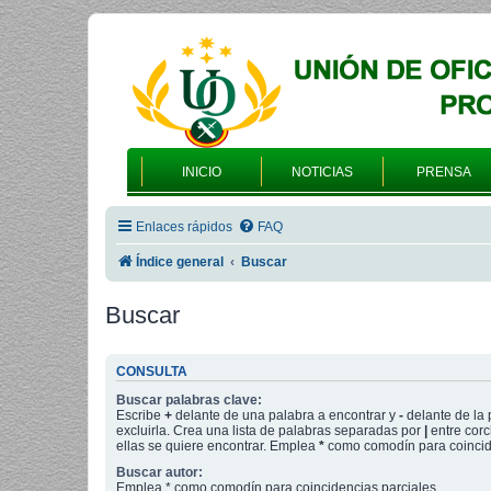
INICIO
NOTICIAS
PRENSA
Enlaces rápidos
FAQ
Índice general
Buscar
Buscar
CONSULTA
Buscar palabras clave:
Escribe
+
delante de una palabra a encontrar y
-
delante de la 
excluirla. Crea una lista de palabras separadas por
|
entre corc
ellas se quiere encontrar. Emplea
*
como comodín para coincide
Buscar autor:
Emplea * como comodín para coincidencias parciales.