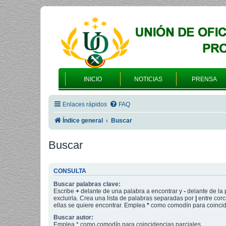
INICIO
NOTICIAS
PRENSA
Enlaces rápidos
FAQ
Índice general
Buscar
Buscar
CONSULTA
Buscar palabras clave:
Escribe
+
delante de una palabra a encontrar y
-
delante de la 
excluirla. Crea una lista de palabras separadas por
|
entre corc
ellas se quiere encontrar. Emplea
*
como comodín para coincide
Buscar autor:
Emplea * como comodín para coincidencias parciales.