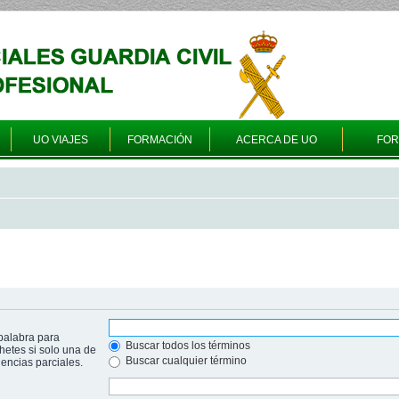
UO VIAJES
FORMACIÓN
ACERCA DE UO
FO
palabra para
Buscar todos los términos
hetes si solo una de
Buscar cualquier término
ncias parciales.