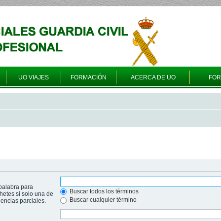
UO VIAJES
FORMACIÓN
ACERCA DE UO
FO
palabra para
Buscar todos los términos
hetes si solo una de
Buscar cualquier término
ncias parciales.