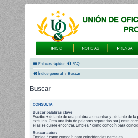
INICIO
NOTICIAS
PRENSA
Enlaces rápidos
FAQ
Índice general
Buscar
Buscar
CONSULTA
Buscar palabras clave:
Escribe
+
delante de una palabra a encontrar y
-
delante de la 
excluirla. Crea una lista de palabras separadas por
|
entre corc
ellas se quiere encontrar. Emplea
*
como comodín para coincide
Buscar autor:
Emplea * como comodín para coincidencias parciales.