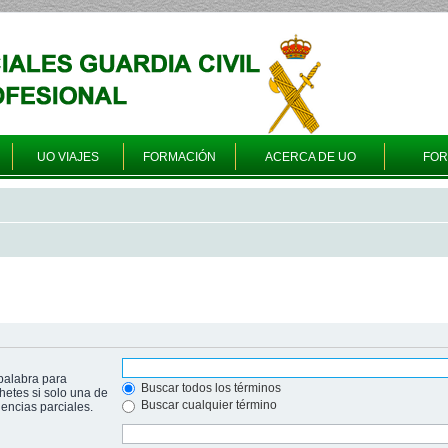
UO VIAJES
FORMACIÓN
ACERCA DE UO
FO
palabra para
Buscar todos los términos
hetes si solo una de
Buscar cualquier término
ncias parciales.