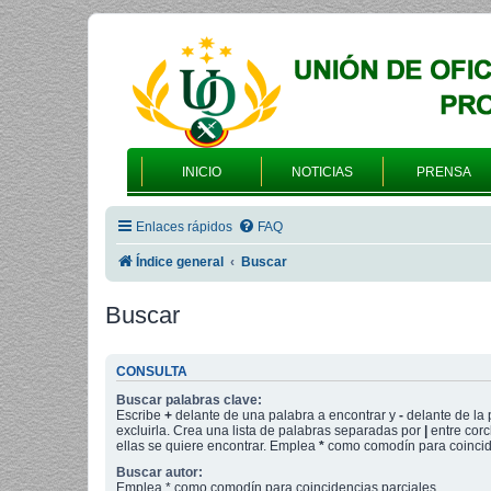
INICIO
NOTICIAS
PRENSA
Enlaces rápidos
FAQ
Índice general
Buscar
Buscar
CONSULTA
Buscar palabras clave:
Escribe
+
delante de una palabra a encontrar y
-
delante de la 
excluirla. Crea una lista de palabras separadas por
|
entre corc
ellas se quiere encontrar. Emplea
*
como comodín para coincide
Buscar autor:
Emplea * como comodín para coincidencias parciales.