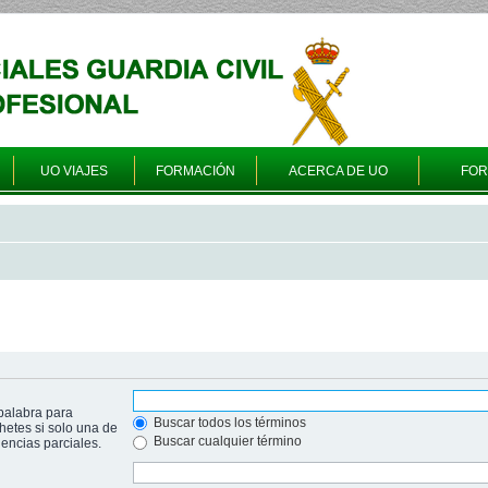
UO VIAJES
FORMACIÓN
ACERCA DE UO
FO
palabra para
Buscar todos los términos
hetes si solo una de
Buscar cualquier término
ncias parciales.