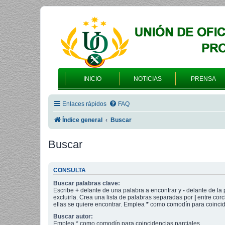
INICIO
NOTICIAS
PRENSA
Enlaces rápidos
FAQ
Índice general
Buscar
Buscar
CONSULTA
Buscar palabras clave:
Escribe
+
delante de una palabra a encontrar y
-
delante de la 
excluirla. Crea una lista de palabras separadas por
|
entre corc
ellas se quiere encontrar. Emplea
*
como comodín para coincide
Buscar autor:
Emplea * como comodín para coincidencias parciales.