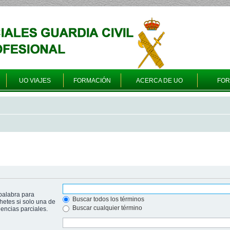
UO VIAJES
FORMACIÓN
ACERCA DE UO
FO
palabra para
Buscar todos los términos
hetes si solo una de
Buscar cualquier término
ncias parciales.