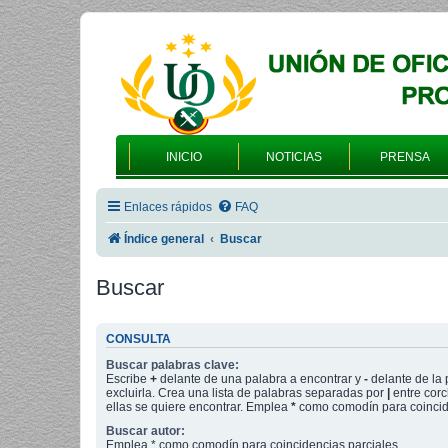
INICIO
NOTICIAS
PRENSA
Enlaces rápidos
FAQ
Índice general
Buscar
Buscar
CONSULTA
Buscar palabras clave:
Escribe
+
delante de una palabra a encontrar y
-
delante de la 
excluirla. Crea una lista de palabras separadas por
|
entre corc
ellas se quiere encontrar. Emplea
*
como comodín para coincide
Buscar autor:
Emplea * como comodín para coincidencias parciales.