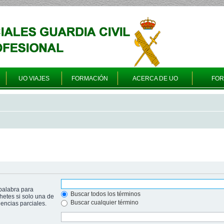
UO VIAJES
FORMACIÓN
ACERCA DE UO
FO
palabra para
Buscar todos los términos
hetes si solo una de
Buscar cualquier término
ncias parciales.