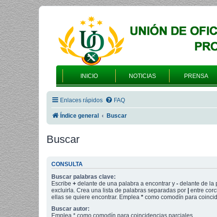
INICIO
NOTICIAS
PRENSA
Enlaces rápidos
FAQ
Índice general
Buscar
Buscar
CONSULTA
Buscar palabras clave:
Escribe
+
delante de una palabra a encontrar y
-
delante de la 
excluirla. Crea una lista de palabras separadas por
|
entre corc
ellas se quiere encontrar. Emplea
*
como comodín para coincide
Buscar autor:
Emplea * como comodín para coincidencias parciales.