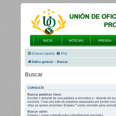
INICIO
NOTICIAS
PRENSA
Enlaces rápidos
FAQ
Índice general
Buscar
Buscar
CONSULTA
Buscar palabras clave:
Escribe
+
delante de una palabra a encontrar y
-
delante de la 
excluirla. Crea una lista de palabras separadas por
|
entre corc
ellas se quiere encontrar. Emplea
*
como comodín para coincide
Buscar autor:
Emplea * como comodín para coincidencias parciales.