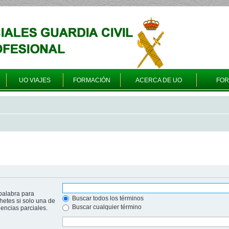
UO VIAJES
FORMACIÓN
ACERCA DE UO
FO
palabra para
Buscar todos los términos
hetes si solo una de
Buscar cualquier término
ncias parciales.