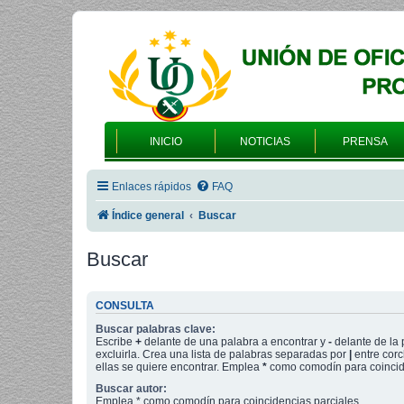
INICIO
NOTICIAS
PRENSA
Enlaces rápidos
FAQ
Índice general
Buscar
Buscar
CONSULTA
Buscar palabras clave:
Escribe
+
delante de una palabra a encontrar y
-
delante de la 
excluirla. Crea una lista de palabras separadas por
|
entre corc
ellas se quiere encontrar. Emplea
*
como comodín para coincide
Buscar autor:
Emplea * como comodín para coincidencias parciales.