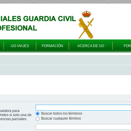
UO VIAJES
FORMACIÓN
ACERCA DE UO
FO
palabra para
Buscar todos los términos
hetes si solo una de
Buscar cualquier término
ncias parciales.