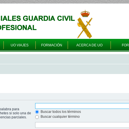
UO VIAJES
FORMACIÓN
ACERCA DE UO
FO
palabra para
Buscar todos los términos
hetes si solo una de
Buscar cualquier término
ncias parciales.