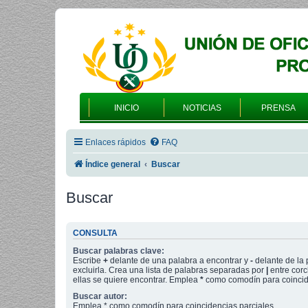
INICIO
NOTICIAS
PRENSA
Enlaces rápidos
FAQ
Índice general
Buscar
Buscar
CONSULTA
Buscar palabras clave:
Escribe
+
delante de una palabra a encontrar y
-
delante de la 
excluirla. Crea una lista de palabras separadas por
|
entre corc
ellas se quiere encontrar. Emplea
*
como comodín para coincide
Buscar autor:
Emplea * como comodín para coincidencias parciales.