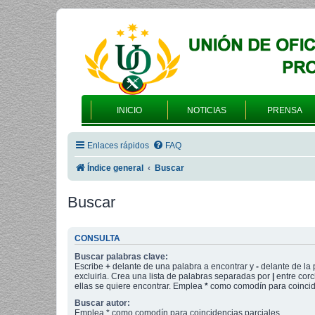
INICIO
NOTICIAS
PRENSA
Enlaces rápidos
FAQ
Índice general
Buscar
Buscar
CONSULTA
Buscar palabras clave:
Escribe
+
delante de una palabra a encontrar y
-
delante de la 
excluirla. Crea una lista de palabras separadas por
|
entre corc
ellas se quiere encontrar. Emplea
*
como comodín para coincide
Buscar autor:
Emplea * como comodín para coincidencias parciales.