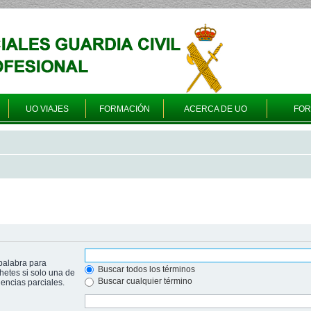
UO VIAJES
FORMACIÓN
ACERCA DE UO
FO
palabra para
Buscar todos los términos
hetes si solo una de
Buscar cualquier término
ncias parciales.