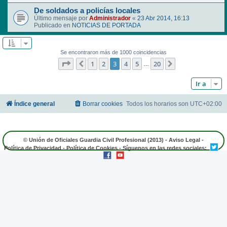
De soldados a policías locales
Último mensaje por
Administrador
«
23 Abr 2014, 16:13
Publicado en
NOTICIAS DE PORTADA
Se encontraron más de 1000 coincidencias
Página
3
de
20
1
2
3
4
5
20
Anterior
Siguiente
…
Ir a
Índice general
Borrar cookies
Todos los horarios son
UTC+02:00
© Unión de Oficiales Guardia Civil Profesional (2013) -
Aviso Legal
-
Política de Privacidad
-
Política de Cookies
- Síguenos en las redes sociales: