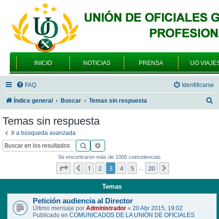
INICIO
NOTICIAS
PRENSA
UO VIAJE
FAQ
Identificarse
B
Índice general
Buscar
Temas sin respuesta
u
Temas sin respuesta
s
Ir a búsqueda avanzada
c
Buscar
Búsqueda avanzada
a
Se encontraron más de 1000 coincidencias
r
Página
3
de
20
1
2
3
4
5
20
Anterior
Siguiente
…
Temas
Petición audiencia al Director
Último mensaje por
Administrador
«
20 Abr 2015, 19:02
Publicado en
COMUNICADOS DE LA UNIÓN DE OFICIALES