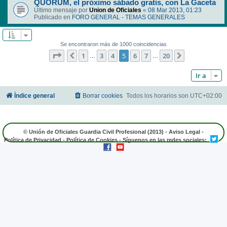
QUORUM, el próximo sábado gratis, con La Gaceta
Último mensaje por
Union de Oficiales
«
08 Mar 2013, 01:23
Publicado en
FORO GENERAL - TEMAS GENERALES
Se encontraron más de 1000 coincidencias
Página
5
de
20
1
3
4
5
6
7
20
Anterior
Siguiente
…
…
Ir a
Índice general
Borrar cookies
Todos los horarios son
UTC+02:00
© Unión de Oficiales Guardia Civil Profesional (2013) -
Aviso Legal
-
Política de Privacidad
-
Política de Cookies
- Síguenos en las redes sociales: