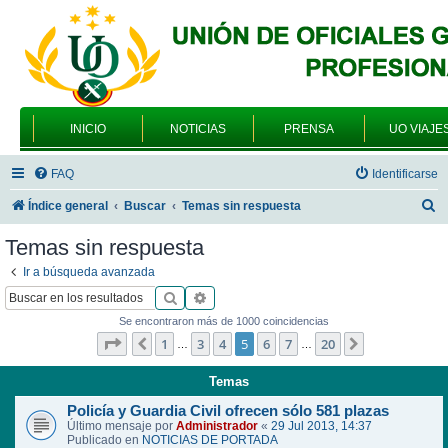
INICIO
NOTICIAS
PRENSA
UO VIAJE
FAQ
Identificarse
B
Índice general
Buscar
Temas sin respuesta
u
Temas sin respuesta
s
Ir a búsqueda avanzada
c
Buscar
Búsqueda avanzada
a
Se encontraron más de 1000 coincidencias
r
Página
5
de
20
1
3
4
5
6
7
20
Anterior
Siguiente
…
…
Temas
Policía y Guardia Civil ofrecen sólo 581 plazas
Último mensaje por
Administrador
«
29 Jul 2013, 14:37
Publicado en
NOTICIAS DE PORTADA