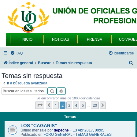
INICIO
NOTICIAS
PRENSA
UO VIAJE
FAQ
Identificarse
B
Índice general
Buscar
Temas sin respuesta
u
Temas sin respuesta
s
Ir a búsqueda avanzada
c
Buscar
Búsqueda avanzada
a
Se encontraron más de 1000 coincidencias
r
Página
2
de
20
1
2
3
4
5
20
Anterior
Siguiente
…
Temas
LOS "CAGARIS"
Último mensaje por
depeche
«
13 Abr 2017, 00:05
Publicado en
FORO GENERAL - TEMAS GENERALES