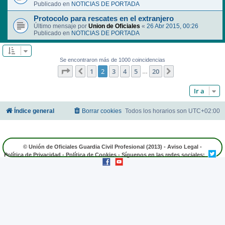
Publicado en
NOTICIAS DE PORTADA
Protocolo para rescates en el extranjero
Último mensaje por
Union de Oficiales
«
26 Abr 2015, 00:26
Publicado en
NOTICIAS DE PORTADA
Se encontraron más de 1000 coincidencias
Página
2
de
20
1
2
3
4
5
20
Anterior
Siguiente
…
Ir a
Índice general
Borrar cookies
Todos los horarios son
UTC+02:00
© Unión de Oficiales Guardia Civil Profesional (2013) -
Aviso Legal
-
Política de Privacidad
-
Política de Cookies
- Síguenos en las redes sociales: