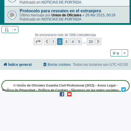
Publicado en
NOTICIAS DE PORTADA
Protocolo para rescates en el extranjero
Último mensaje por
Union de Oficiales
«
26 Abr 2015, 00:26
Publicado en
NOTICIAS DE PORTADA
Se encontraron más de 1000 coincidencias
Página
2
de
20
1
2
3
4
5
20
Anterior
Siguiente
…
Ir a
Índice general
Borrar cookies
Todos los horarios son
UTC+02:00
© Unión de Oficiales Guardia Civil Profesional (2013) -
Aviso Legal
-
Política de Privacidad
-
Política de Cookies
- Síguenos en las redes sociales: