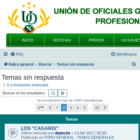
INICIO
NOTICIAS
PRENSA
UO VIAJE
FAQ
Identificarse
B
Índice general
Buscar
Temas sin respuesta
u
Temas sin respuesta
s
Ir a búsqueda avanzada
c
Buscar
Búsqueda avanzada
a
Se encontraron más de 1000 coincidencias
r
Página
2
de
20
1
2
3
4
5
20
Anterior
Siguiente
…
Temas
LOS "CAGARIS"
Último mensaje por
depeche
«
13 Abr 2017, 00:05
Publicado en
FORO GENERAL - TEMAS GENERALES