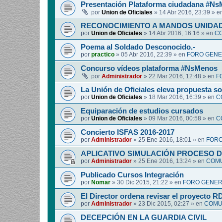
Presentación Plataforma ciudadana #Ns
por
Union de Oficiales
»
14 Abr 2016, 23:39
» e
RECONOCIMIENTO A MANDOS UNIDA
por
Union de Oficiales
»
14 Abr 2016, 16:16
» en
CO
Poema al Soldado Desconocido.-
por
practico
»
05 Abr 2016, 22:39
» en
FORO GENE
Concurso vídeos plataforma #NsMenos
por
Administrador
»
22 Mar 2016, 12:48
» en
F
La Unión de Oficiales eleva propuesta so
por
Union de Oficiales
»
18 Mar 2016, 16:39
» en
C
Equiparación de estudios cursados
por
Union de Oficiales
»
09 Mar 2016, 00:58
» en
C
Concierto ISFAS 2016-2017
por
Administrador
»
25 Ene 2016, 18:01
» en
FORO
APLICATIVO SIMULACIÓN PROCESO 
por
Administrador
»
25 Ene 2016, 13:24
» en
COMU
Publicado Cursos Integración
por
Nomar
»
30 Dic 2015, 21:22
» en
FORO GENER
El Director ordena revisar el proyecto 
por
Administrador
»
23 Dic 2015, 02:27
» en
COMUN
DECEPCIÓN EN LA GUARDIA CIVIL