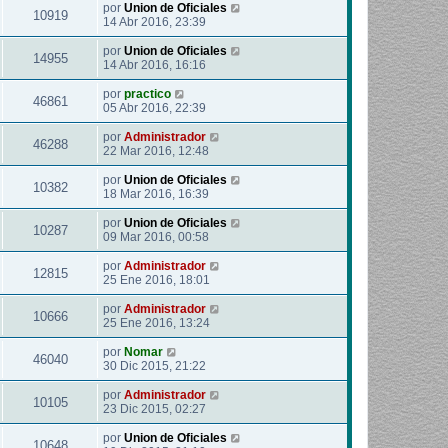
por
Union de Oficiales
10919
14 Abr 2016, 23:39
por
Union de Oficiales
14955
14 Abr 2016, 16:16
por
practico
46861
05 Abr 2016, 22:39
por
Administrador
46288
22 Mar 2016, 12:48
por
Union de Oficiales
10382
18 Mar 2016, 16:39
por
Union de Oficiales
10287
09 Mar 2016, 00:58
por
Administrador
12815
25 Ene 2016, 18:01
por
Administrador
10666
25 Ene 2016, 13:24
por
Nomar
46040
30 Dic 2015, 21:22
por
Administrador
10105
23 Dic 2015, 02:27
por
Union de Oficiales
10648