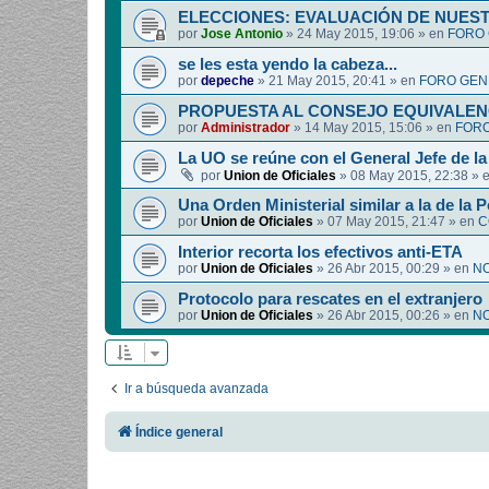
ELECCIONES: EVALUACIÓN DE NUEST
por
Jose Antonio
»
24 May 2015, 19:06
» en
FORO 
se les esta yendo la cabeza...
por
depeche
»
21 May 2015, 20:41
» en
FORO GEN
PROPUESTA AL CONSEJO EQUIVALEN
por
Administrador
»
14 May 2015, 15:06
» en
FORO
La UO se reúne con el General Jefe de l
por
Union de Oficiales
»
08 May 2015, 22:38
» 
Una Orden Ministerial similar a la de la P
por
Union de Oficiales
»
07 May 2015, 21:47
» en
C
Interior recorta los efectivos anti-ETA
por
Union de Oficiales
»
26 Abr 2015, 00:29
» en
NO
Protocolo para rescates en el extranjero
por
Union de Oficiales
»
26 Abr 2015, 00:26
» en
NO
Ir a búsqueda avanzada
Índice general