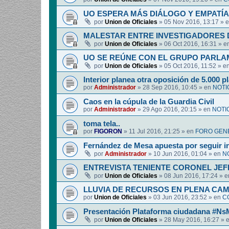
UO ESPERA MÁS DIÁLOGO Y EMPATÍA
por
Union de Oficiales
»
05 Nov 2016, 13:17
» 
MALESTAR ENTRE INVESTIGADORES D
por
Union de Oficiales
»
06 Oct 2016, 16:31
» e
UO SE REÚNE CON EL GRUPO PARL
por
Union de Oficiales
»
05 Oct 2016, 11:52
» e
Interior planea otra oposición de 5.000 p
por
Administrador
»
28 Sep 2016, 10:45
» en
NOTI
Caos en la cúpula de la Guardia Civil
por
Administrador
»
29 Ago 2016, 20:15
» en
NOTI
toma tela..
por
FIGORON
»
11 Jul 2016, 21:25
» en
FORO GEN
Fernández de Mesa apuesta por seguir i
por
Administrador
»
10 Jun 2016, 01:04
» en
N
ENTREVISTA TENIENTE CORONEL JE
por
Union de Oficiales
»
08 Jun 2016, 17:24
» 
LLUVIA DE RECURSOS EN PLENA CA
por
Union de Oficiales
»
03 Jun 2016, 23:52
» en
C
Presentación Plataforma ciudadana #N
por
Union de Oficiales
»
28 May 2016, 16:27
» 