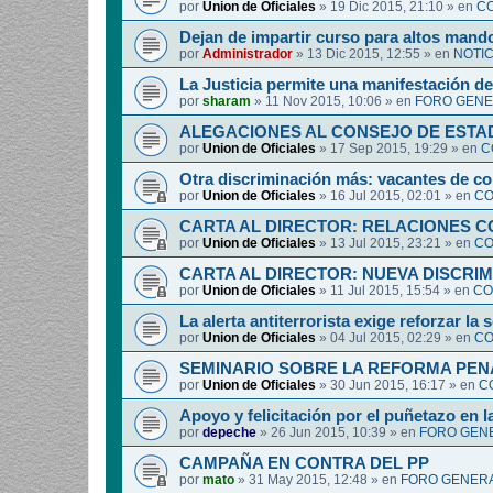
por
Union de Oficiales
»
19 Dic 2015, 21:10
» en
CO
Dejan de impartir curso para altos mando
por
Administrador
»
13 Dic 2015, 12:55
» en
NOTIC
La Justicia permite una manifestación de
por
sharam
»
11 Nov 2015, 10:06
» en
FORO GENE
ALEGACIONES AL CONSEJO DE ESTA
por
Union de Oficiales
»
17 Sep 2015, 19:29
» en
C
Otra discriminación más: vacantes de 
por
Union de Oficiales
»
16 Jul 2015, 02:01
» en
CO
CARTA AL DIRECTOR: RELACIONES C
por
Union de Oficiales
»
13 Jul 2015, 23:21
» en
CO
CARTA AL DIRECTOR: NUEVA DISCRI
por
Union de Oficiales
»
11 Jul 2015, 15:54
» en
CO
La alerta antiterrorista exige reforzar la
por
Union de Oficiales
»
04 Jul 2015, 02:29
» en
CO
SEMINARIO SOBRE LA REFORMA PEN
por
Union de Oficiales
»
30 Jun 2015, 16:17
» en
C
Apoyo y felicitación por el puñetazo en 
por
depeche
»
26 Jun 2015, 10:39
» en
FORO GENE
CAMPAÑA EN CONTRA DEL PP
por
mato
»
31 May 2015, 12:48
» en
FORO GENERA