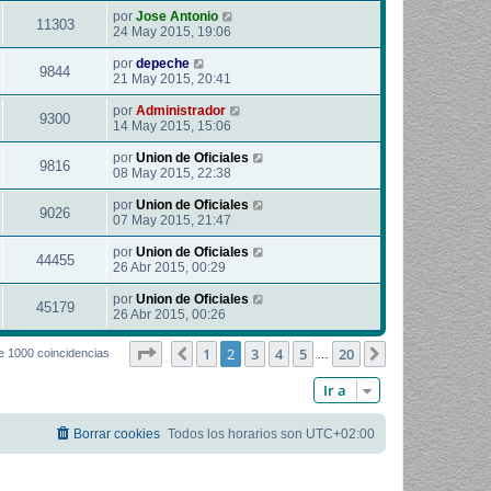
por
Jose Antonio
11303
24 May 2015, 19:06
por
depeche
9844
21 May 2015, 20:41
por
Administrador
9300
14 May 2015, 15:06
por
Union de Oficiales
9816
08 May 2015, 22:38
por
Union de Oficiales
9026
07 May 2015, 21:47
por
Union de Oficiales
44455
26 Abr 2015, 00:29
por
Union de Oficiales
45179
26 Abr 2015, 00:26
Página
2
de
20
1
2
3
4
5
20
Anterior
Siguiente
e 1000 coincidencias
…
Ir a
Borrar cookies
Todos los horarios son
UTC+02:00