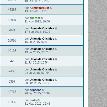
19 Dic 2015, 21:10
por
Administrador
46388
13 Dic 2015, 12:55
por
sharam
10904
11 Nov 2015, 10:06
por
Union de Oficiales
9821
17 Sep 2015, 19:29
por
Union de Oficiales
10099
16 Jul 2015, 02:01
por
Union de Oficiales
10138
13 Jul 2015, 23:21
por
Union de Oficiales
9429
11 Jul 2015, 15:54
por
Union de Oficiales
9436
04 Jul 2015, 02:29
por
Union de Oficiales
9397
30 Jun 2015, 16:17
por
depeche
10763
26 Jun 2015, 10:39
por
mato
10332
31 May 2015, 12:48