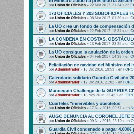
El Ministro Zoido ha presidido la Sesión
por
Union de Oficiales
»
22 Mar 2017, 21:34
» en
C
173 OFICIALES Y 203 SUBOFICIALES F
por
Union de Oficiales
»
08 Mar 2017, 01:30
» en
C
La UO crea un fondo de compensación d
por
Union de Oficiales
»
22 Feb 2017, 18:34
» en
C
LA CONDENA EN COSTAS, OBSTÁCUL
por
Union de Oficiales
»
13 Feb 2017, 23:25
» en
C
La UO consigue la anulación de la orden
por
Union de Oficiales
»
04 Feb 2017, 14:39
» en
C
Felicitación de navidad del Ministro del I
por
Administrador
»
16 Dic 2016, 19:53
» en
FORO
Calendario solidario Guardia Civil año 2
por
Administrador
»
12 Dic 2016, 21:02
» en
FORO
Mannequin Challenge de la GUARDIA CI
por
Administrador
»
18 Nov 2016, 23:46
» en
FORO
Cuarteles "inservibles y obsoletos”
por
Union de Oficiales
»
17 Nov 2016, 00:51
» en
N
AUGC DENUNCIA AL CORONEL JEFE 
por
Union de Oficiales
»
09 Nov 2016, 23:10
» en
C
Guardia Civil condenado a pagar 4.000€ 
por
Union de Oficiales
»
07 Nov 2016, 19:20
» en
C