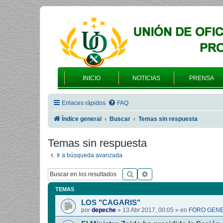
INICIO
NOTICIAS
PRENSA
Enlaces rápidos
FAQ
Índice general
Buscar
Temas sin respuesta
Temas sin respuesta
Ir a búsqueda avanzada
Buscar
Búsqueda avanzada
TEMAS
LOS "CAGARIS"
por
depeche
»
13 Abr 2017, 00:05
» en
FORO GENE