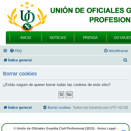
INICIO
NOTICIAS
PRENSA
UO VIAJE
FAQ
Identificarse
B
Índice general
u
Borrar cookies
s
c
¿Estás seguro de querer borrar todas las cookies de este sitio?
a
r
Índice general
Borrar cookies
Todos los horarios son
UTC+02:00
© Unión de Oficiales Guardia Civil Profesional (2013) -
Aviso Legal
-