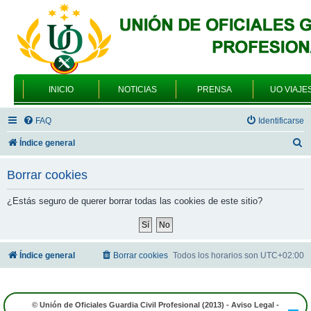
INICIO
NOTICIAS
PRENSA
UO VIAJE
FAQ
Identificarse
B
Índice general
u
Borrar cookies
s
c
¿Estás seguro de querer borrar todas las cookies de este sitio?
a
r
Índice general
Borrar cookies
Todos los horarios son
UTC+02:00
© Unión de Oficiales Guardia Civil Profesional (2013) -
Aviso Legal
-