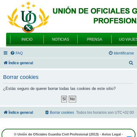
INICIO
NOTICIAS
PRENSA
UO VIAJE
FAQ
Identificarse
B
Índice general
u
Borrar cookies
s
c
¿Estás seguro de querer borrar todas las cookies de este sitio?
a
r
Índice general
Borrar cookies
Todos los horarios son
UTC+02:00
© Unión de Oficiales Guardia Civil Profesional (2013) -
Aviso Legal
-