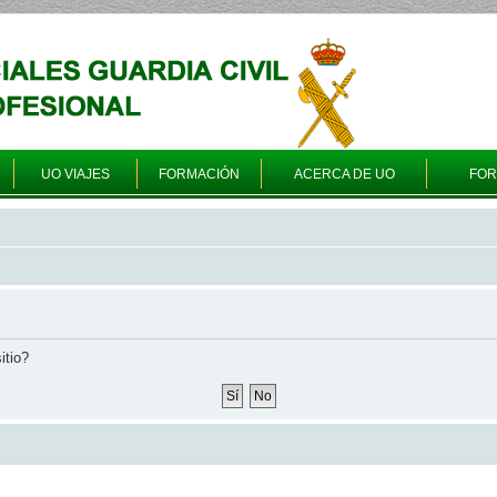
UO VIAJES
FORMACIÓN
ACERCA DE UO
FO
itio?