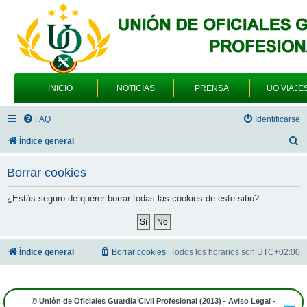
INICIO
NOTICIAS
PRENSA
UO VIAJE
FAQ
Identificarse
B
Índice general
u
Borrar cookies
s
c
¿Estás seguro de querer borrar todas las cookies de este sitio?
a
r
Índice general
Borrar cookies
Todos los horarios son
UTC+02:00
© Unión de Oficiales Guardia Civil Profesional (2013) -
Aviso Legal
-