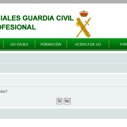
UO VIAJES
FORMACIÓN
ACERCA DE UO
FO
itio?