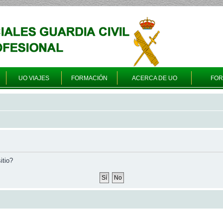
UO VIAJES
FORMACIÓN
ACERCA DE UO
FO
itio?