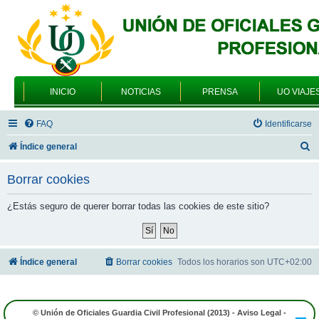
INICIO
NOTICIAS
PRENSA
UO VIAJE
FAQ
Identificarse
B
Índice general
u
Borrar cookies
s
c
¿Estás seguro de querer borrar todas las cookies de este sitio?
a
r
Índice general
Borrar cookies
Todos los horarios son
UTC+02:00
© Unión de Oficiales Guardia Civil Profesional (2013) -
Aviso Legal
-