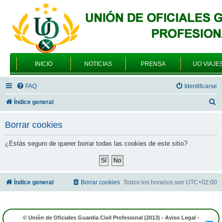
INICIO
NOTICIAS
PRENSA
UO VIAJE
FAQ
Identificarse
B
Índice general
u
Borrar cookies
s
c
¿Estás seguro de querer borrar todas las cookies de este sitio?
a
r
Índice general
Borrar cookies
Todos los horarios son
UTC+02:00
© Unión de Oficiales Guardia Civil Profesional (2013) -
Aviso Legal
-