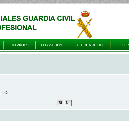
UO VIAJES
FORMACIÓN
ACERCA DE UO
FO
itio?