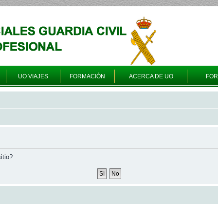
UO VIAJES
FORMACIÓN
ACERCA DE UO
FO
itio?