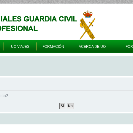
UO VIAJES
FORMACIÓN
ACERCA DE UO
FO
itio?