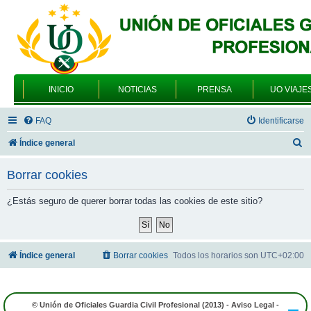
INICIO
NOTICIAS
PRENSA
UO VIAJE
FAQ
Identificarse
B
Índice general
u
Borrar cookies
s
c
¿Estás seguro de querer borrar todas las cookies de este sitio?
a
r
Índice general
Borrar cookies
Todos los horarios son
UTC+02:00
© Unión de Oficiales Guardia Civil Profesional (2013) -
Aviso Legal
-