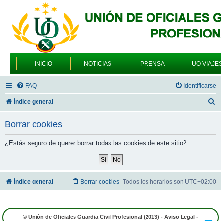
INICIO
NOTICIAS
PRENSA
UO VIAJE
FAQ
Identificarse
B
Índice general
u
Borrar cookies
s
c
¿Estás seguro de querer borrar todas las cookies de este sitio?
a
r
Índice general
Borrar cookies
Todos los horarios son
UTC+02:00
© Unión de Oficiales Guardia Civil Profesional (2013) -
Aviso Legal
-