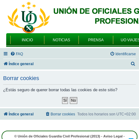
INICIO
NOTICIAS
PRENSA
UO VIAJE
FAQ
Identificarse
B
Índice general
u
Borrar cookies
s
c
¿Estás seguro de querer borrar todas las cookies de este sitio?
a
r
Índice general
Borrar cookies
Todos los horarios son
UTC+02:00
© Unión de Oficiales Guardia Civil Profesional (2013) -
Aviso Legal
-