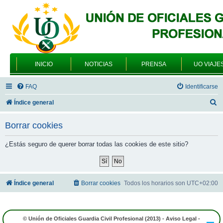
INICIO
NOTICIAS
PRENSA
UO VIAJE
FAQ
Identificarse
B
Índice general
u
Borrar cookies
s
c
¿Estás seguro de querer borrar todas las cookies de este sitio?
a
r
Índice general
Borrar cookies
Todos los horarios son
UTC+02:00
© Unión de Oficiales Guardia Civil Profesional (2013) -
Aviso Legal
-