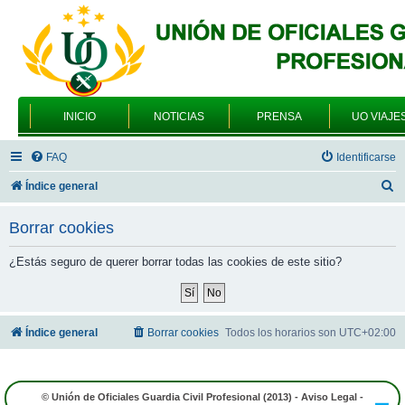
INICIO
NOTICIAS
PRENSA
UO VIAJE
FAQ
Identificarse
B
Índice general
u
Borrar cookies
s
c
¿Estás seguro de querer borrar todas las cookies de este sitio?
a
r
Índice general
Borrar cookies
Todos los horarios son
UTC+02:00
© Unión de Oficiales Guardia Civil Profesional (2013) -
Aviso Legal
-