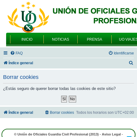
INICIO
NOTICIAS
PRENSA
UO VIAJE
FAQ
Identificarse
B
Índice general
u
Borrar cookies
s
c
¿Estás seguro de querer borrar todas las cookies de este sitio?
a
r
Índice general
Borrar cookies
Todos los horarios son
UTC+02:00
© Unión de Oficiales Guardia Civil Profesional (2013) -
Aviso Legal
-