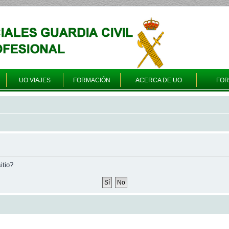
UO VIAJES
FORMACIÓN
ACERCA DE UO
FO
itio?