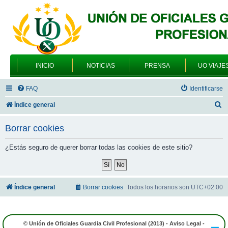
INICIO
NOTICIAS
PRENSA
UO VIAJE
FAQ
Identificarse
B
Índice general
u
Borrar cookies
s
c
¿Estás seguro de querer borrar todas las cookies de este sitio?
a
r
Índice general
Borrar cookies
Todos los horarios son
UTC+02:00
© Unión de Oficiales Guardia Civil Profesional (2013) -
Aviso Legal
-