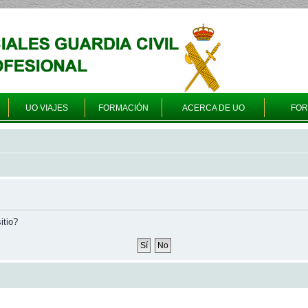
UO VIAJES
FORMACIÓN
ACERCA DE UO
FO
itio?